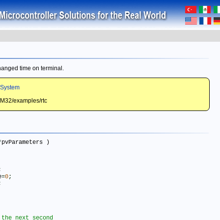
hanged time on terminal.
 System
TM32/examples/rtc
*
pvParameters )

;
e
=
0
;
;