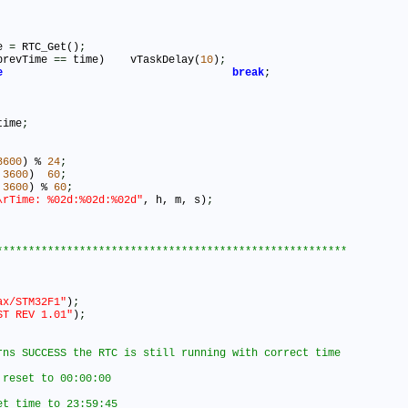
me 
=
 RTC_Get()
;
prevTime 
=
=
 time)	vTaskDelay(
10
)
;
e
break
;
time
;
3600
) % 
24
;
 
3600
)  
60
;
 
3600
) % 
60
;
\rTime: %02d:%02d:%02d"
, h, m, s)
;
ax/STM32F1"
)
;
ST REV 1.01"
)
;